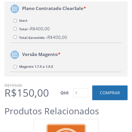
Plano Contratado ClearSale
*
Start
R$400,00
Total
+
R$400,00
Total Garantido
+
Versão Magento
*
Magento 1.7.X a 1.9.X
R$199,00
R$150,00
Qtd:
COMPRAR
Produtos Relacionados